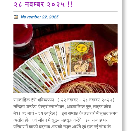
२८ नवम्बर २०२५ !!
November 22, 2025
साप्ताहिक टैरो भविष्यफल ( २२ नवम्बर – २८ नवम्बर २०२५ )
नन्दिता पाण्डेय ऐस्ट्रोटैरोलोजर , आध्यात्मिक गुरु, लाइफ कोच
मेष ( २२ मार्च – २१ अप्रैल ) इस सप्ताह के उत्तरार्ध में सुखद समय
व्यतीत होगा एवं जीवन में सुकून महसूस करेंगे। इस सप्ताह घर
परिवार में काफी बदलाव आपको नज़र आयेंगे एवं एक नई सोच के