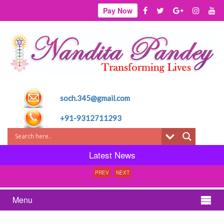
Pay Now
soch.345@gmail.com
+91-9312711293
Latest News
PREV
NEXT
Menu