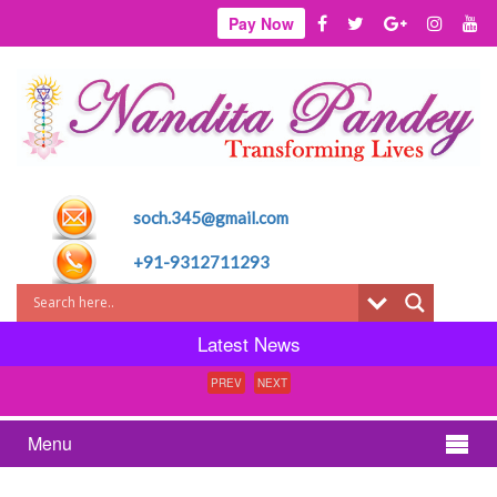
Pay Now
soch.345@gmail.com
+91-9312711293
Latest News
PREV
NEXT
Menu