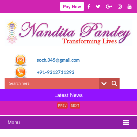
Pay Now
soch.345@gmail.com
+91-9312711293
Latest News
PREV
NEXT
Menu