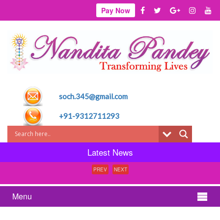
Pay Now
soch.345@gmail.com
+91-9312711293
Latest News
PREV
NEXT
Menu