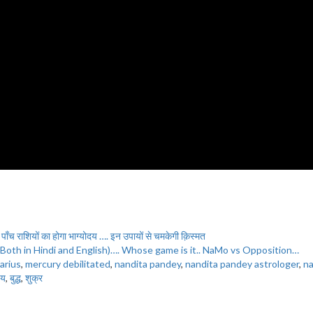
 पाँच राशियों का होगा भाग्योदय …. इन उपायों से चमकेगी क़िस्मत
 Both in Hindi and English)…. Whose game is it.. NaMo vs Opposition…
tarius
,
mercury debilitated
,
nandita pandey
,
nandita pandey astrologer
,
na
ेय
,
बुद्ध
,
शुक्र