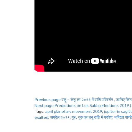
Previous page
राहू – केतु का २०१९ में राशि परिवर्तन , जानिए किन
Next page
Predictions on Lok Sabha Elections 2019 (
Tags:
april planetary movement 2019
,
jupiter in sagit
exalted
,
अप्रैल २०१९
,
गुरु
,
गुरु का धनु राशि में प्रवेश
,
नन्दिता पाण्ड