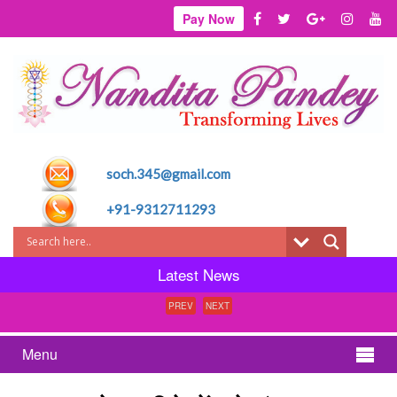
Pay Now
soch.345@gmail.com
+91-9312711293
Latest News
PREV
NEXT
Menu