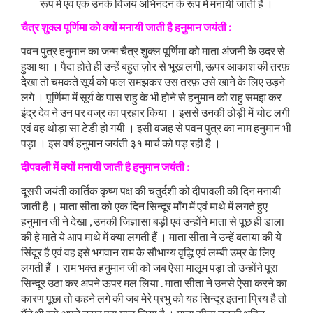
रूप में एवं एक उनके विजय अभिनंदन के रूप में मनायी जाती है ।
चैत्र
शुक्ल
पूर्णिमा
को
क्यों
मनायी
जाती
है
हनुमान
जयंती
:
पवन पुत्र हनुमान का जन्म चैत्र शुक्ल पूर्णिमा को माता अंजनी के उदर से
हुआ था । पैदा होते ही उन्हें बहुत ज़ोर से भूख लगी, ऊपर आकाश की तरफ़
देखा तो चमकते सूर्य को फल समझकर उस तरफ़ उसे खाने के लिए उड़ने
लगे । पूर्णिमा में सूर्य के पास राहु के भी होने से हनुमान को राहु समझ कर
इंद्र देव ने उन पर वज्र का प्रहार किया । इससे उनकी ठोड़ी में चोट लगी
एवं वह थोड़ा सा टेडी हो गयी । इसी वजह से पवन पुत्र का नाम हनुमान भी
पड़ा । इस वर्ष हनुमान जयंती ३१ मार्च को पड़ रही है ।
दीपवली
में
क्यों
मनायी
जाती
है
हनुमान
जयंती
:
दूसरी जयंती कार्तिक कृष्ण पक्ष की चतुर्दशी को दीपावली की दिन मनायी
जाती है । माता सीता को एक दिन सिन्दूर माँग में एवं माथे में लगते हुए
हनुमान जी ने देखा , उनकी जिज्ञासा बड़ी एवं उन्होंने माता से पूछ ही डाला
की हे माते ये आप माथे में क्या लगती हैं । माता सीता ने उन्हें बताया की ये
सिंदूर है एवं वह इसे भगवान राम के सौभाग्य वृद्धि एवं लम्बी उम्र के लिए
लगती हैं । राम भक्त हनुमान जी को जब ऐसा मालूम पड़ा तो उन्होंने पूरा
सिन्दूर उठा कर अपने ऊपर मल लिया . माता सीता ने उनसे ऐसा करने का
कारण पूछा तो कहने लगे की जब मेरे प्रभु को यह सिन्दूर इतना प्रिय है तो