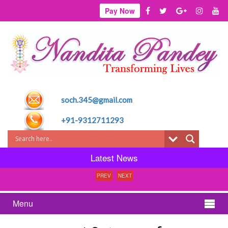
Pay Now
soch.345@gmail.com
+91-9312711293
Latest News
PREV
NEXT
Menu