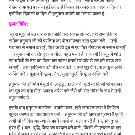
मैंने भी इसे अपने ऊपर पूरा माल लिया है । माता सीता उनकी भक्ति
देखकर अत्यंत प्रसन्न हुईं एवं उन्हें विजय एवं अमरता का वरदान दिया ।
इसीलिए दिवाली के दिन भी हनुमान जयंती को मनाया जाता है ।
पूजन
विधि
:
ब्रह्म मुहूर्त में उठ कर स्नान आदि कर स्वच्छ होकर , श्री राम परिवार
सहित हनुमान जी की प्रतिमा का षोडशोपचार द्वारा पूजन करें । उन्हें
पंचामृत से स्नान कराएँ , फिर कच्चे दूध से एवं फिर गंगाजल से स्नान कराएँ
। हनुमान जी को सिन्दूर का चोला बहुत पसंद है । नारंगी सिन्दूर में थोड़ा
सा चमेली के तेल को मिला कर चोला बनाएँ एवं पाँव से सर की तरफ़ लेप
लगाएँ । इस प्रक्रिया को पाँच बार करें । उन्हें धूप दीप , फल फूल आदि
अर्पित करें। गुलाब के फूल , गेंद , सुराजमुखी के फूल अर्पित करें ।
हनुमान जी को भोग में बूंदी के लड्डू , काले चने , बूंदी या किसी भी प्रकार
का गुड़ का बना मीठा अवश्य अर्पण करें जैसे की रोठ नैवैद्य के रूप में उन्हें
बहुत पसंद है ।
इसके बाद हनुमान चालीसा , बजरंग बाण , श्री रमचरतमनस में लिखित
सुन्दर काण्ड का पाठ अवश्य करें । हनुमान जी को अमरता प्राप्त है एवं वे
अभी भी जीवित अवस्था में अपने भक्तों का भला करते हैं । उनके दुःख
हरते हैं । बल , बुद्धि, विद्या का वरदान देने वाले , किसी भी प्रकार के भूत
प्रेत से मुक्त करने वाले , नज़र दोषों का नाश करने वाले श्री महावीर जी