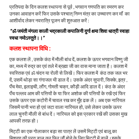
प्रतिपदा के दिन कलश स्थापना से पूर्व , भगवान गणपति का स्मरण कर
उनका आवाहन करें फिर उसके पश्चात् निम्न मंत्र का उच्चारण कर माँ का
आशीर्वाद लेकर नवरात्रि पूजन की शुरुआत करें :
“ॐ जयंती मंगला काली भद्रकाली कपालिनी दुर्गा क्षमा शिवा धात्री स्वाहा
स्वधा नमोऽस्तु‍ते।।”
कलश स्थापना विधि :
एक कलश लें , उसके कंठ में मौली बांध दें, कलश के ऊपर भगवान विष्णु जी
का, मध्य में रुद्र का एवं तले में ब्रह्मा जी का वास माना जाता है। कलश में
स्वस्तिक एवं ॐ चंदन या रोली से लिखें। फिर कलश में कंठ तक जल भर
दें, उसमें थोड़ा सा गंगाजल भी डाल दें। उसके अंदर सुपारी, सिक्के, इत्र ,
पँच मेवा, इलाइची, लौंग, गोमती चक्र, कौड़ी आदि डाल दें। कंठ के अंदर
पँच पल्लव आम की पत्तियों के या फिर अशोक की पत्तियों के रखें एवं फिर
उसके ऊपर एक कटोरी में चावल रख कर मुँह ढक लें। अब एक नारियल
जिसमें पानी भरा हो एवं जटा वाला नारियल हो, उसे लेकर उसके ऊपर
लाल चुनरी मौली से बांध दें। नारियल को इस प्रकार रखें की उसका मुख
आपकी तरफ़ हो।
मिट्टी का एक गोलाकार बड़ा सा पात्र लें उसमें मिट्टी एवं बालू का
मिश्रण की परत डाल कर फिर जौं बोने के लिए मिट्टी में डालें।इसके