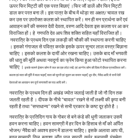
ऊपर फिर मिट्टी की एक परत बिछाएं ।फिर जौं डालें और फिर मिट्टी
डाल कर परत बना लें। इस पात्र के बीच में थोड़ा सा अक्षत/ चावल रख
कर उस पर उपरोक्त कलश को स्थापित करें। मन ही मन प्रार्थना करें एवं
आवाहन करें की समस्त देवी देवता, वरुण आदि देवता इस कलश पर आ कर
विराजित हों। हे गणपति देव आप शिव शक्ति सहित यहाँ विराजित हों।
नवरात्रि के प्रथम दिन एक लकड़ी की चौकी की स्थापना करनी चाहिए
। इसको गंगाजल से पवित्र करके इसके ऊपर सुन्दर लाल वस्त्र बिछाना
चाहिए । इसको कलश के दायीं ओर रखना चाहिए। उसके बाद माँ भगवती
की धातु की मूर्ति अथवा नवदुर्गा का फ्रेम किया हुआ फोटो स्थापित करना
चाहिए ।
इसके सामने ईशान कोण में जल का एक लोटा रखें, एवं आग्नेय कोण की दिशा में दीपक प्रज्वल्लित करें।
कलश एवं माता की मूर्ति में माला चड़ाएँ, माता को चुनरी एवं सुहाग का समान चड़ाएँ, धूप दीप, नैवैद्य आदि से सभी देवी
देवताओं का आवाहन कर दुर्गा सप्तशती का पाठ आदि करें।
नवरात्रि के प्रथम दिन ही अखंड ज्योत जलाई जाती है जो नौ दिन तक
जलती रहती है । दीपक के नीचे “चावल” रखने से माँ लक्ष्मी की कृपा बनी
रहती है तथा “सप्तधान्य” रखने से सभी प्रकार के कष्ट दूर होते है ।
नवरात्रि के प्रतिदिन गाय के गोबर से बने कंडे की धुनी जलाकर उसमें
हवन करना चाहिए। हवन सामग्री में हर दिन के हिसाब से माँ को अर्पित
भोजन/ नैवैद्य को अवश्य हवन में डालना चाहिए। इसके अलावा आप घी,
हवन सामग्री, तिल, बताशा, लौंग, पान, सुपारी, कर्पूर, इलायची, पंचमेवा,