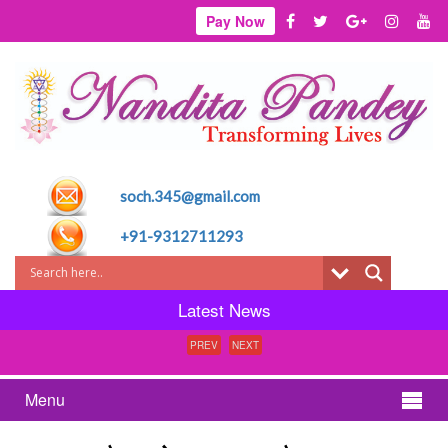
Pay Now
soch.345@gmail.com
+91-9312711293
Latest News
PREV
NEXT
Menu