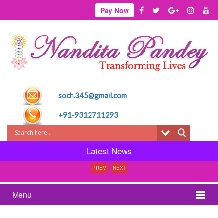
Pay Now
soch.345@gmail.com
+91-9312711293
Latest News
PREV
NEXT
Menu