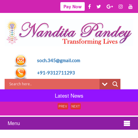
Pay Now
soch.345@gmail.com
+91-9312711293
Latest News
PREV
NEXT
Menu