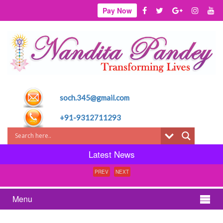
Pay Now
soch.345@gmail.com
+91-9312711293
Latest News
PREV
NEXT
Menu