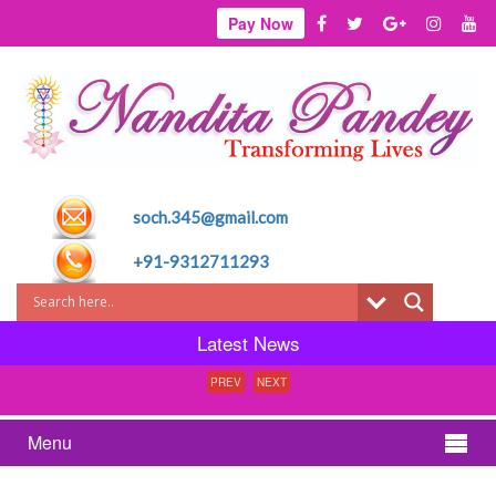
Pay Now
soch.345@gmail.com
+91-9312711293
Latest News
PREV
NEXT
Menu