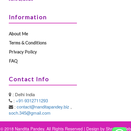
Information
About Me
Terms & Conditions
Privacy Policy
FAQ
Contact Info
: Delhi India
:
+91-9312711293
:
contact@nanditapandey.biz
,
soch.345@gmail.com
© 2018 Nandita Pandey. All Rights Reserved | Design by
Shreeya Web