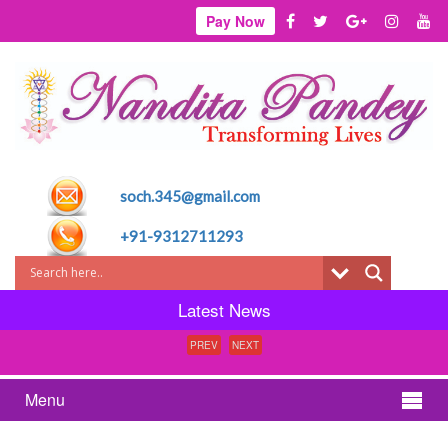
Pay Now
soch.345@gmail.com
+91-9312711293
Latest News
PREV
NEXT
Menu