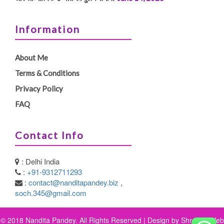
Information
About Me
Terms & Conditions
Privacy Policy
FAQ
Contact Info
: Delhi India
:
+91-9312711293
:
contact@nanditapandey.biz
,
soch.345@gmail.com
© 2018 Nandita Pandey. All Rights Reserved | Design by
Shreeya Web