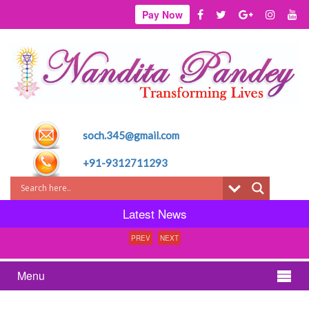
Pay Now
soch.345@gmail.com
+91-9312711293
Latest News
PREV
NEXT
Menu