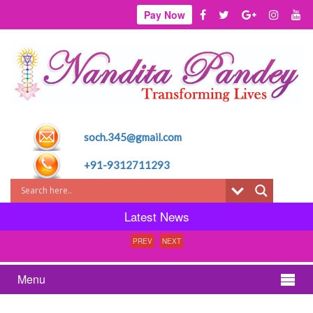
Pay Now
soch.345@gmail.com
+91-9312711293
Latest News
PREV
NEXT
Menu