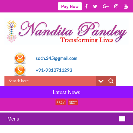
Pay Now
soch.345@gmail.com
+91-9312711293
Latest News
PREV
NEXT
Menu