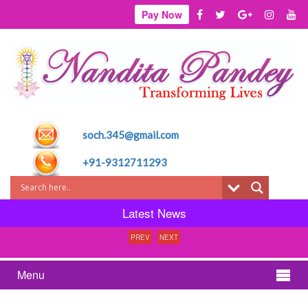
Pay Now
soch.345@gmail.com
+91-9312711293
Latest News
PREV
NEXT
Menu