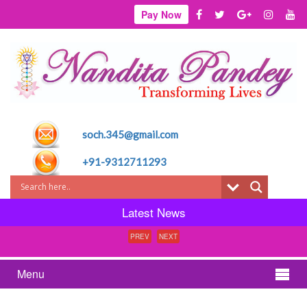
Pay Now
soch.345@gmail.com
+91-9312711293
Latest News
PREV
NEXT
Menu