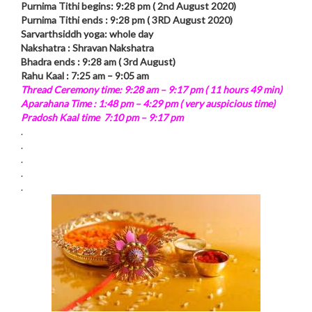
Purnima Tithi begins: 9:28 pm ( 2nd August 2020)
Purnima Tithi ends : 9:28 pm ( 3RD August 2020)
Sarvarthsiddh yoga: whole day
Nakshatra : Shravan Nakshatra
Bhadra ends : 9:28 am ( 3rd August)
Rahu Kaal : 7:25 am – 9:05 am
Thread Ceremony time: 9:28 am – 9:17 pm ( 11 hours 49 min)
Aparahana Time : 1:48 pm – 4:29 pm ( very auspicious time)
Pradosh Kaal time 7:10 pm – 9:17 pm
.
.
.
.
.