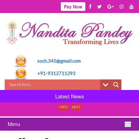
Pay Now
soch.345@gmail.com
+91-9312711293
Latest News
PREV
NEXT
Menu