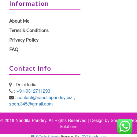
Information
About Me
Terms & Conditions
Privacy Policy
FAQ
Contact Info
: Delhi India
:
+91-9312711293
:
contact@nanditapandey.biz
,
soch.345@gmail.com
© 2018 Nandita Pandey. All Rights Reserved | Design by
Shreeya Web
Solutions
PHP Code Snippets
Powered By :
XYZScripts.com