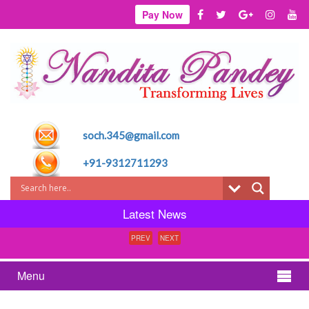
Pay Now
soch.345@gmail.com
+91-9312711293
Latest News
PREV
NEXT
Menu