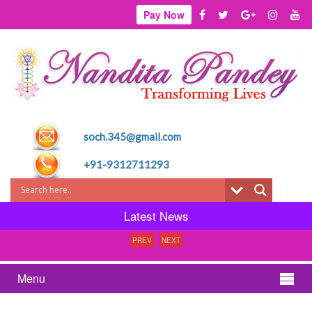
Pay Now
soch.345@gmail.com
+91-9312711293
Latest News
PREV
NEXT
Menu