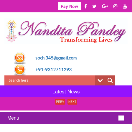
Pay Now
soch.345@gmail.com
+91-9312711293
Latest News
PREV
NEXT
Menu