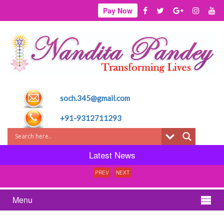
Pay Now
soch.345@gmail.com
+91-9312711293
Latest News
PREV
NEXT
Menu