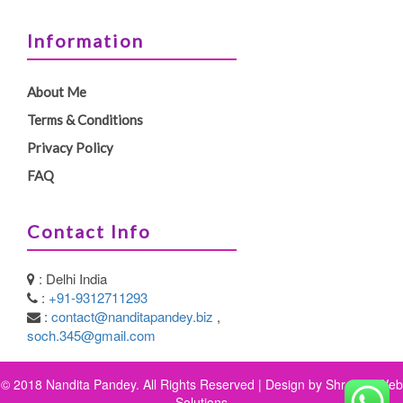
Information
About Me
Terms & Conditions
Privacy Policy
FAQ
Contact Info
: Delhi India
:
+91-9312711293
:
contact@nanditapandey.biz
,
soch.345@gmail.com
© 2018 Nandita Pandey. All Rights Reserved | Design by
Shreeya Web
Solutions