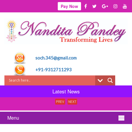
Pay Now
soch.345@gmail.com
+91-9312711293
Latest News
PREV
NEXT
Menu